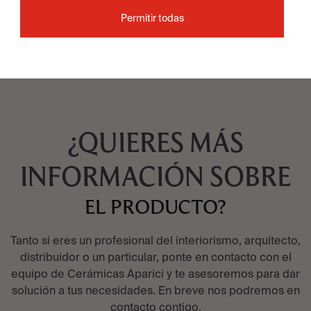
Permitir todas
VER COLECCIÓN
¿QUIERES MÁS
INFORMACIÓN SOBRE
EL PRODUCTO?
Tanto si eres un profesional del interiorismo, arquitecto,
distribuidor o un particular, ponte en contacto con el
equipo de Cerámicas Aparici y te asesoremos para dar
solución a tus necesidades. En breve nos podremos en
contacto contigo.