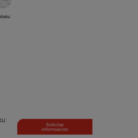
ohaku
KU
Solicitar
información