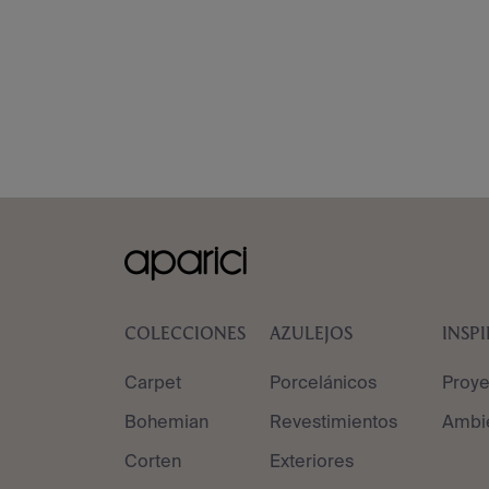
COLECCIONES
AZULEJOS
INSP
Carpet
Porcelánicos
Proye
Bohemian
Revestimientos
Ambi
Corten
Exteriores