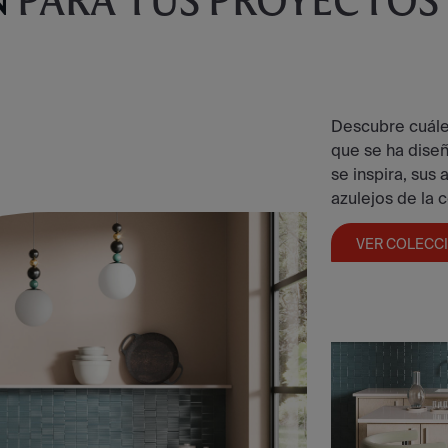
N
PARA TUS PROYECTOS
Descubre cuáles
que se ha dise
se inspira, sus
azulejos de la 
VER COLECC