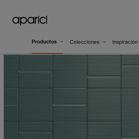
Productos
Inicio
Productos
Japan Turquesa Yohaku 45X1
Colecciones
Inspiración