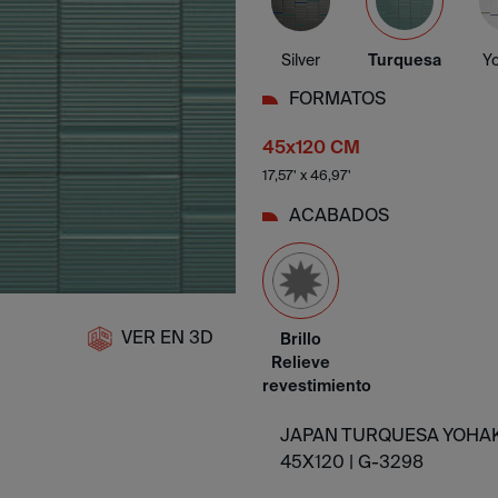
Silver
Turquesa
Y
FORMATOS
45x120 CM
17,57' x 46,97'
ACABADOS
VER EN 3D
Brillo
Relieve
revestimiento
JAPAN TURQUESA YOHA
45X120 |
G-3298