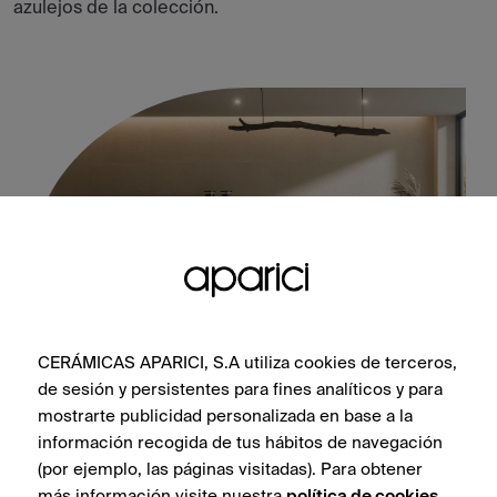
azulejos de la colección.
CERÁMICAS APARICI, S.A utiliza cookies de terceros,
de sesión y persistentes para fines analíticos y para
Rug Green Natural 100X100
mostrarte publicidad personalizada en base a la
información recogida de tus hábitos de navegación
(por ejemplo, las páginas visitadas). Para obtener
más información visite nuestra
política de cookies