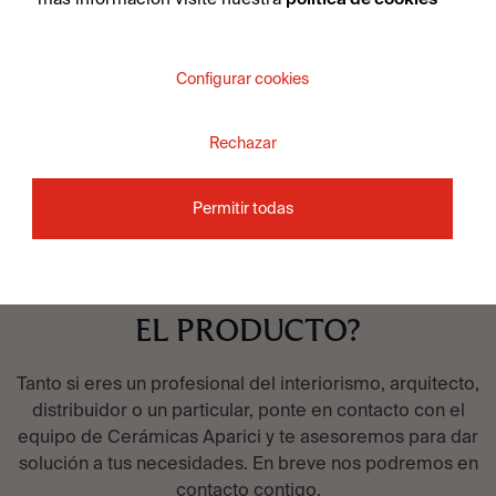
VER COLECCIÓN
Configurar cookies
Rechazar
Permitir todas
¿QUIERES MÁS
INFORMACIÓN SOBRE
EL PRODUCTO?
Tanto si eres un profesional del interiorismo, arquitecto,
distribuidor o un particular, ponte en contacto con el
equipo de Cerámicas Aparici y te asesoremos para dar
solución a tus necesidades. En breve nos podremos en
contacto contigo.