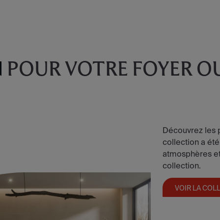
N
POUR VOTRE FOYER O
Découvrez les p
collection a été
atmosphères et 
collection.
VOIR LA COL