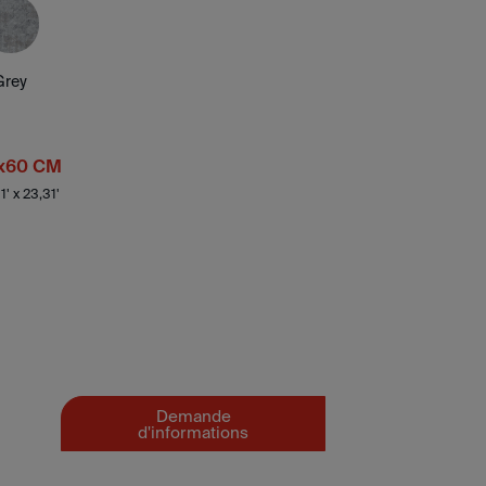
Grey
x60 CM
1' x 23,31'
Demande
d'informations