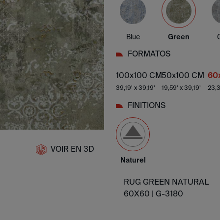
Blue
Green
FORMATOS
100x100 CM
50x100 CM
60
39,19' x 39,19'
19,59' x 39,19'
23,3
FINITIONS
VOIR EN 3D
Naturel
RUG GREEN NATURAL
60X60 |
G-3180