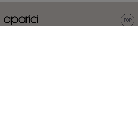
TOP
COLECCIONES
AZULEJOS
Carpet
Porcelánicos
Bohemian
Revestimientos
Corten
Exteriores
Evoke
Aspecto cemento
Aspecto terrazo
Hexagonales
INSPIRACIÓN
PROFESIONALES