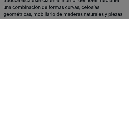
traduce esta esencia en el interior del hotel mediante
una combinación de formas curvas, celosías
geométricas, mobiliario de maderas naturales y piezas
escultóricas. La luz mediterránea, la vegetación
exuberante y la presencia de murales inspirados en
Picasso completan la experiencia, creando un hall que
es al mismo tiempo acogedor, artístico y elegante.