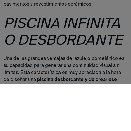
pavimentos y revestimientos cerámicos.
PISCINA INFINITA
O DESBORDANTE
Una de las grandes ventajas del azulejo porcelánico es
su capacidad para generar una continuidad visual sin
límites. Esta característica es muy apreciada a la hora
de diseñar una
piscina desbordante y de crear ese
efecto ‘infinity pool’ que tanto vemos en las revistas
de tendencia.
Para ello basta con utilizar el mismo
pavimento tanto para el vaso como para los
alrededores de la piscina, especialmente en aquellos
casos en los que el diseño del azulejo es más
homogéneo.