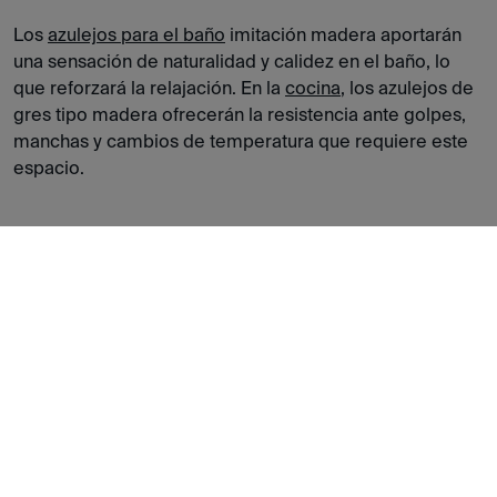
Los
azulejos para el baño
imitación madera aportarán
una sensación de naturalidad y calidez en el baño, lo
que reforzará la relajación. En la
cocina
, los azulejos de
gres tipo madera ofrecerán la resistencia ante golpes,
manchas y cambios de temperatura que requiere este
espacio.