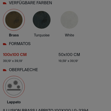
VERFÜGBARE FARBEN
Brass
Turquoise
White
FORMATOS
100x100 CM
50x100 CM
39,19' x 39,19'
19,59' x 39,19'
OBERFLAECHE
Lappato
ILLUSION BRASS LAPPATO 100X100 |
G-3394