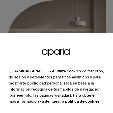
CERÁMICAS APARICI, S.A utiliza cookies de terceros,
Illusion Brass Lappato 100X100
de sesión y persistentes para fines analíticos y para
mostrarte publicidad personalizada en base a la
información recogida de tus hábitos de navegación
(por ejemplo, las páginas visitadas). Para obtener
más información visite nuestra
política de cookies
VOIR LA COLLECTION