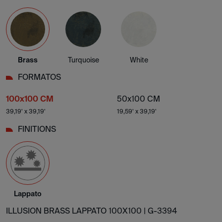
Brass
Turquoise
White
FORMATOS
100x100 CM
50x100 CM
39,19' x 39,19'
19,59' x 39,19'
FINITIONS
Lappato
ILLUSION BRASS LAPPATO 100X100 |
G-3394