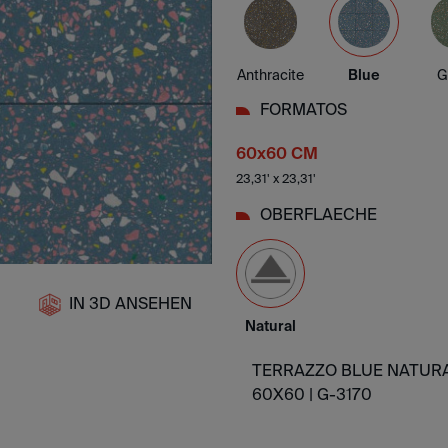
Anthracite
Blue
G
FORMATOS
60x60 CM
23,31' x 23,31'
OBERFLAECHE
IN 3D ANSEHEN
Natural
TERRAZZO BLUE NATUR
60X60 |
G-3170