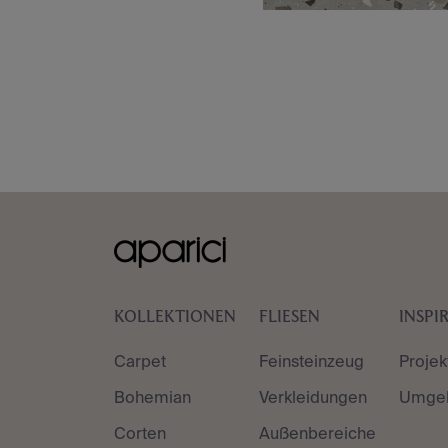
KOLLEKTIONEN
FLIESEN
INSPI
Carpet
Feinsteinzeug
Projek
Bohemian
Verkleidungen
Umge
Corten
Außenbereiche