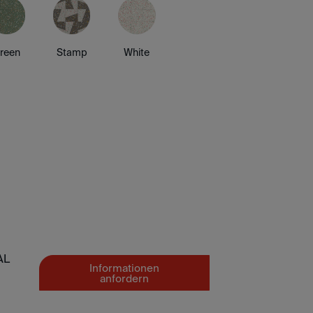
reen
Stamp
White
AL
Informationen
anfordern