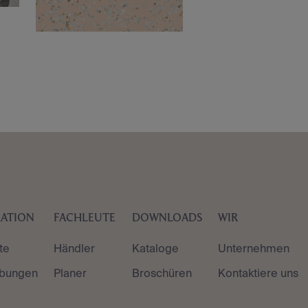
RATION
FACHLEUTE
DOWNLOADS
WIR
te
Händler
Kataloge
Unternehmen
bungen
Planer
Broschüren
Kontaktiere uns