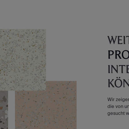
WEI
PR
INT
KÖ
Wir zeige
die von u
gesucht w