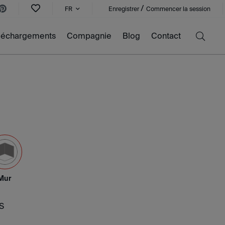
/
FR
Enregistrer
Commencer la session
léchargements
Compagnie
Blog
Contact
Mur
S