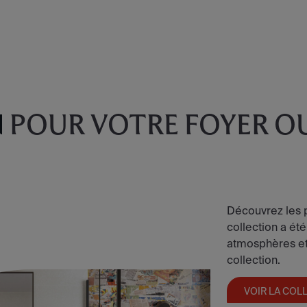
N
POUR VOTRE FOYER O
Découvrez les p
collection a été
atmosphères et 
collection.
VOIR LA COL