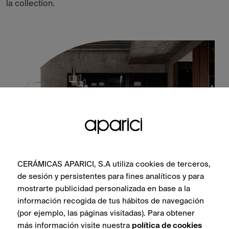
la collection.
CERÁMICAS APARICI, S.A utiliza cookies de terceros,
de sesión y persistentes para fines analíticos y para
mostrarte publicidad personalizada en base a la
Corten Sapphire Natural 100X100
información recogida de tus hábitos de navegación
(por ejemplo, las páginas visitadas). Para obtener
más información visite nuestra
política de cookies