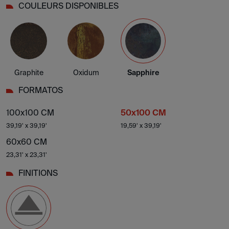
COULEURS DISPONIBLES
Graphite
Oxidum
Sapphire
FORMATOS
100x100 CM
50x100 CM
39,19' x 39,19'
19,59' x 39,19'
60x60 CM
23,31' x 23,31'
FINITIONS