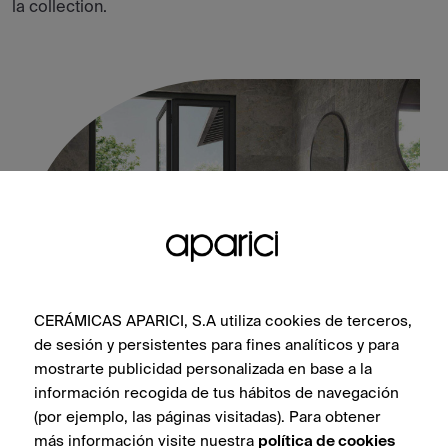
la collection.
CERÁMICAS APARICI, S.A utiliza cookies de terceros,
de sesión y persistentes para fines analíticos y para
mostrarte publicidad personalizada en base a la
Dstone Ash Lekue Natural 50X100
información recogida de tus hábitos de navegación
(por ejemplo, las páginas visitadas). Para obtener
más información visite nuestra
política de cookies