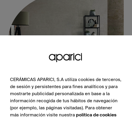
CERÁMICAS APARICI, S.A utiliza cookies de terceros,
Evoke White 45X120
de sesión y persistentes para fines analíticos y para
mostrarte publicidad personalizada en base a la
información recogida de tus hábitos de navegación
(por ejemplo, las páginas visitadas). Para obtener
VOIR LA COLLECTION
más información visite nuestra
política de cookies