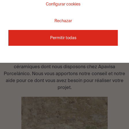
Configurar cookies
Rechazar
VOUS SOUHAITEZ ÊTRE
Permitir todas
CONSEILLÉ?
Prenez contact avec l’équipe de spécialistes
céramiques dont nous disposons chez Apavisa
Porcelánico. Nous vous apportons notre conseil et notre
aide pour ce dont vous avez besoin pour réaliser votre
projet.