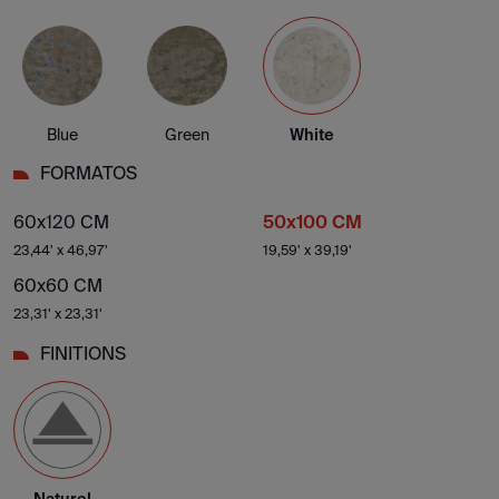
Blue
Green
White
FORMATOS
60x120 CM
50x100 CM
23,44' x 46,97'
19,59' x 39,19'
60x60 CM
23,31' x 23,31'
FINITIONS