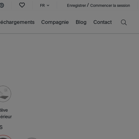
/
FR
Enregistrer
Commencer la session
léchargements
Compagnie
Blog
Contact
Rêve
érieur
S