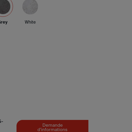
Grey
White
G-
Demande
d'informations