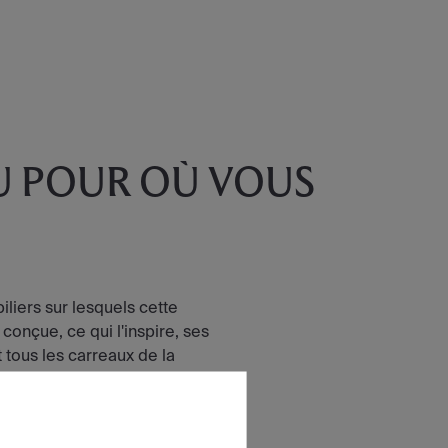
U POUR OÙ VOUS
iliers sur lesquels cette
 conçue, ce qui l'inspire, ses
tous les carreaux de la
LECTION