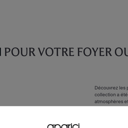
N
POUR VOTRE FOYER O
Découvrez les p
collection a été
atmosphères et 
collection.
VOIR LA COL