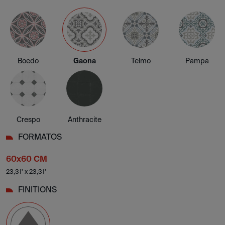
Boedo
Gaona
Telmo
Pampa
Crespo
Anthracite
FORMATOS
60x60 CM
23,31' x 23,31'
FINITIONS