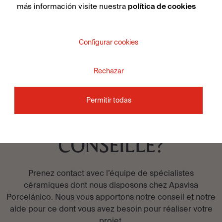
más información visite nuestra
política de cookies
VOIR LA COLLECTION
Configurar cookies
Rechazar
Permitir todas
VOUS SOUHAITEZ ÊTRE
CONSEILLÉ?
Prenez contact avec l’équipe de spécialistes
céramiques dont nous disposons chez Apavisa
Porcelánico. Nous vous apportons notre conseil et notre
aide pour ce dont vous avez besoin pour réaliser votre
projet.