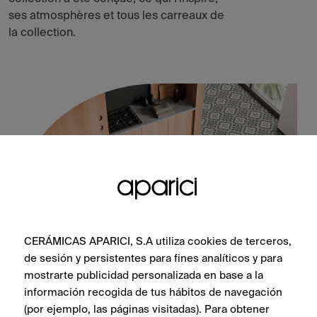
ses atmosphères et tous les carreaux de
la collection.
CERÁMICAS APARICI, S.A utiliza cookies de terceros,
de sesión y persistentes para fines analíticos y para
mostrarte publicidad personalizada en base a la
Tango Gaona Natural 60X60
información recogida de tus hábitos de navegación
(por ejemplo, las páginas visitadas). Para obtener