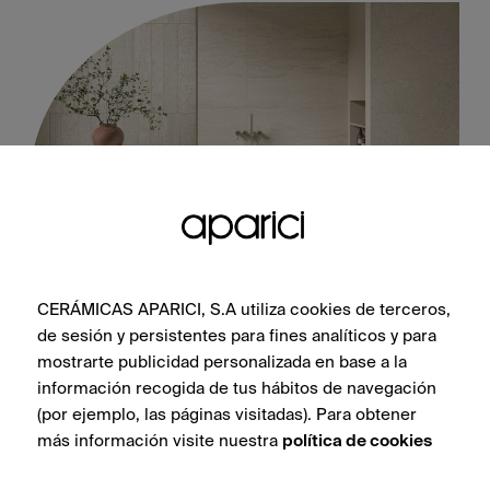
CERÁMICAS APARICI, S.A utiliza cookies de terceros,
Tivoli Ivory Vein-Cut Natural 100X100
de sesión y persistentes para fines analíticos y para
mostrarte publicidad personalizada en base a la
información recogida de tus hábitos de navegación
(por ejemplo, las páginas visitadas). Para obtener
más información visite nuestra
política de cookies
VOIR LA COLLECTION