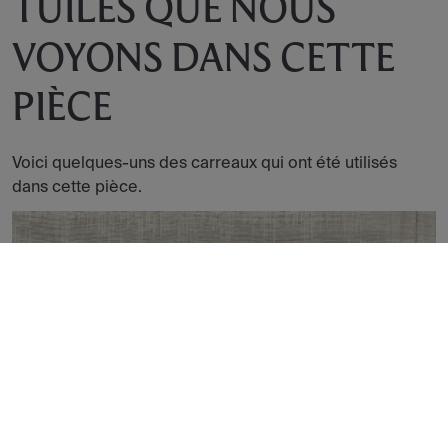
TUILES QUE NOUS
VOYONS DANS CETTE
PIÈCE
Voici quelques-uns des carreaux qui ont été utilisés
dans cette pièce.