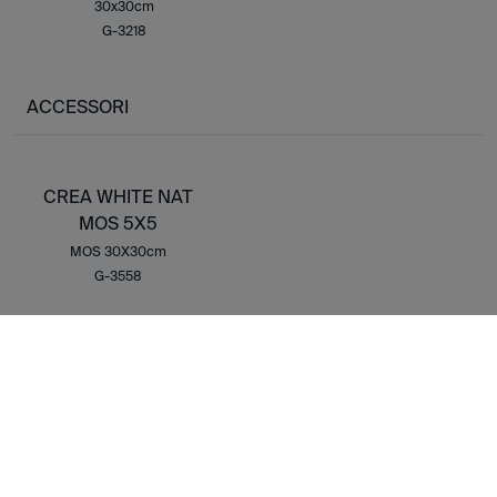
30x30cm
G-3218
ACCESSORI
CREA WHITE NAT
MOS 5X5
MOS 30X30cm
G-3558