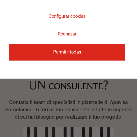
Configurar cookies
VEDI COLLEZIONE
Rechazar
Permitir todas
DESIDERI PARLARE CON
UN
?
CONSULENTE
Contatta il team di specialisti in piastrelle di Apavisa
Porcelánico. Ti forniremo consulenza e tutte le risposte
di cui hai bisogno per realizzare il tuo progetto.