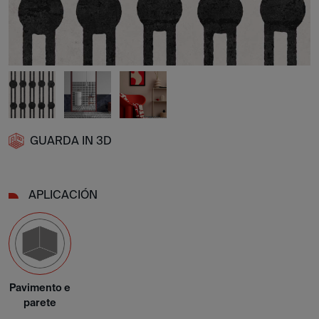
GUARDA IN 3D
APLICACIÓN
Pavimento e
parete