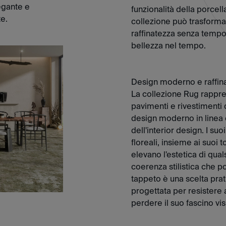
egante e
funzionalità della porce
e.
collezione può trasformar
raffinatezza senza tempo
bellezza nel tempo.
Design moderno e raffin
La collezione Rug rappre
pavimenti e rivestimenti 
design moderno in linea 
dell'interior design. I suo
floreali, insieme ai suoi
elevano l'estetica di qua
coerenza stilistica che po
tappeto è una scelta prati
progettata per resistere 
perdere il suo fascino vis