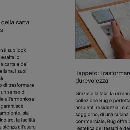
 della carta
es
n il suo look
 esalta lo
a carta e del
llana. I suoi
Tappeto: Trasformare
tà
durevolezza
 di trasformare
 un senso di
Grazie alla facilità di ma
ie all'armoniosa
collezione Rug è perfetta 
 garantisce
ambienti residenziali e co
 ambiente, sia
soggiorno, di una cucina,
ltre, la facilità
commerciale, Rug offre 
istenza all'usura
l'estetica dei tessuti e de