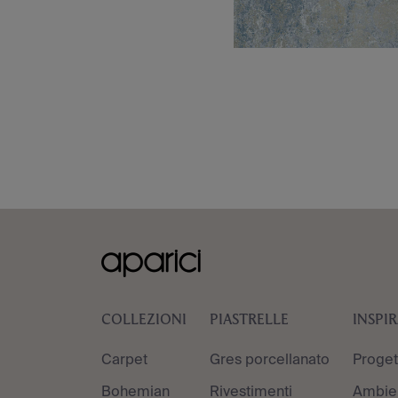
COLLEZIONI
PIASTRELLE
INSPI
Carpet
Gres porcellanato
Proget
Bohemian
Rivestimenti
Ambien