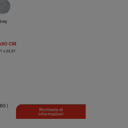
Grey
x60 CM
1' x 23,31'
0 |
Richiesta di
informazioni