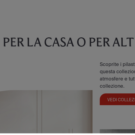
E
PER LA CASA O PER AL
Scoprite i pilas
questa collezion
atmosfere e tutt
collezione.
VEDI COLLEZ