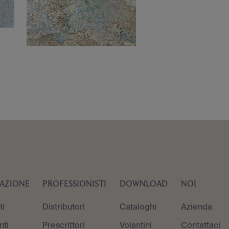
RAZIONE
PROFESSIONISTI
DOWNLOAD
NOI
ti
Distributori
Cataloghi
Azienda
ti
Prescrittori
Volantini
Contattaci