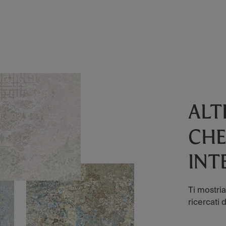
ALT
CHE
INT
Ti mostri
ricercati d