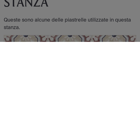
STANZA
Queste sono alcune delle piastrelle utilizzate in questa
stanza.