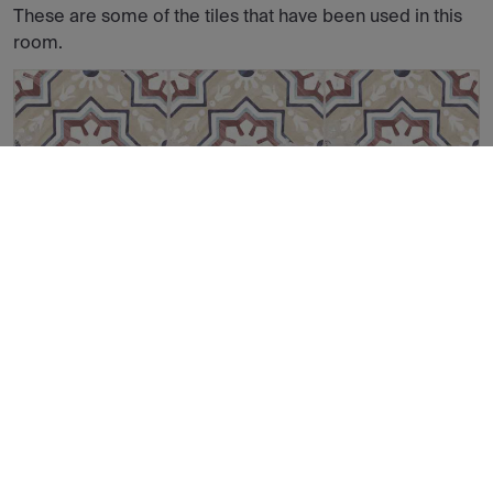
These are some of the tiles that have been used in this
room.
SAO LUIS MERCES NATURAL 60X60