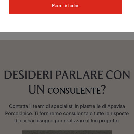
Permitir todas
VEDI COLLEZIONE
DESIDERI PARLARE CON
UN
?
CONSULENTE
Contatta il team di specialisti in piastrelle di Apavisa
Porcelánico. Ti forniremo consulenza e tutte le risposte
di cui hai bisogno per realizzare il tuo progetto.