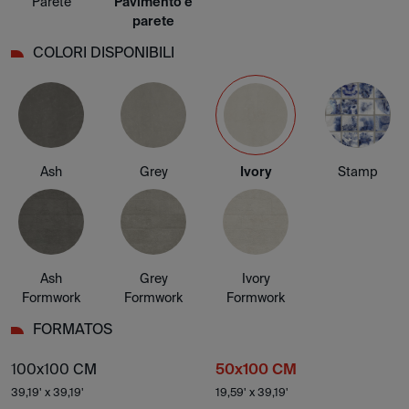
Parete
Pavimento e
parete
COLORI DISPONIBILI
Ash
Grey
Ivory
Stamp
Ash
Grey
Ivory
Formwork
Formwork
Formwork
FORMATOS
100x100 CM
50x100 CM
39,19' x 39,19'
19,59' x 39,19'