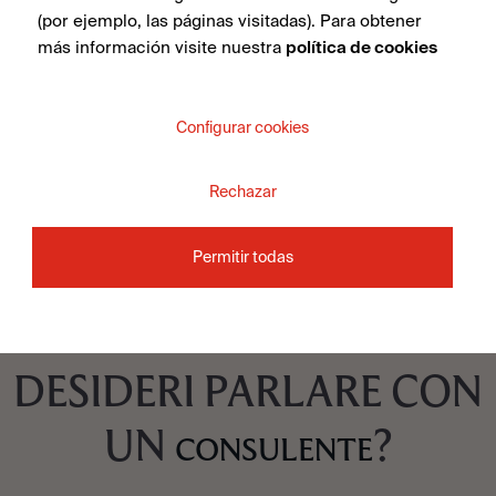
(por ejemplo, las páginas visitadas). Para obtener
más información visite nuestra
política de cookies
Rug Green Natural 100X100
Configurar cookies
Rechazar
VEDI COLLEZIONE
Permitir todas
DESIDERI PARLARE CON
UN
?
CONSULENTE