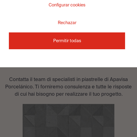
Configurar cookies
Rechazar
Permitir todas
DESIDERI PARLARE CON
UN
?
CONSULENTE
Contatta il team di specialisti in piastrelle di Apavisa
Porcelánico. Ti forniremo consulenza e tutte le risposte
di cui hai bisogno per realizzare il tuo progetto.