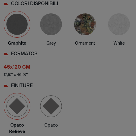
COLORI DISPONIBILI
Graphite
Grey
Ornament
White
FORMATOS
45x120 CM
17,57' x 46,97'
FINITURE
Opaco
Opaco
Relieve