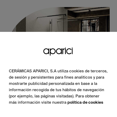
CERÁMICAS APARICI, S.A utiliza cookies de terceros,
de sesión y persistentes para fines analíticos y para
mostrarte publicidad personalizada en base a la
Cracked Graphite Origami 45X120
información recogida de tus hábitos de navegación
(por ejemplo, las páginas visitadas). Para obtener
más información visite nuestra
política de cookies
VEDI COLLEZIONE