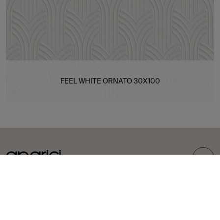
FEEL WHITE ORNATO 30X100
TOP
COLLEZIONI
PIASTRELLE
Carpet
Gres porcellanato