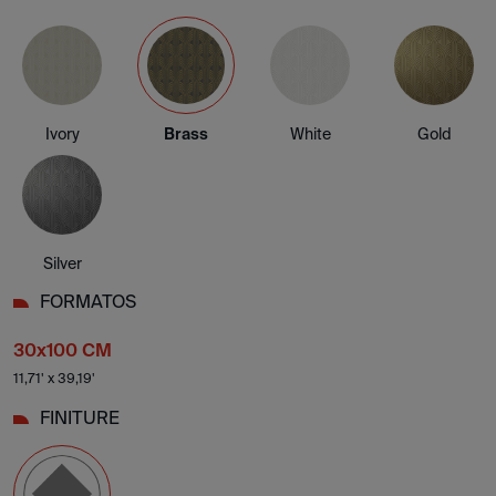
Ivory
Brass
White
Gold
Silver
FORMATOS
30x100 CM
11,71' x 39,19'
FINITURE