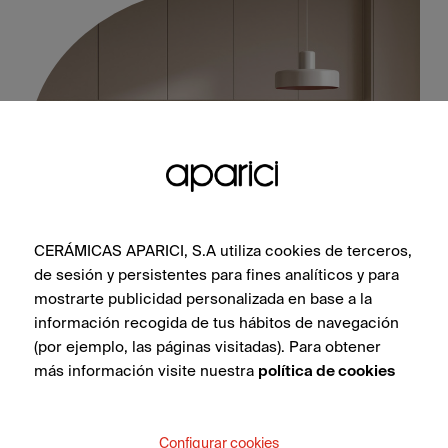
CERÁMICAS APARICI, S.A utiliza cookies de terceros,
de sesión y persistentes para fines analíticos y para
Illusion Brass Lappato 100X100
mostrarte publicidad personalizada en base a la
información recogida de tus hábitos de navegación
(por ejemplo, las páginas visitadas). Para obtener
más información visite nuestra
política de cookies
VEDI COLLEZIONE
Configurar cookies