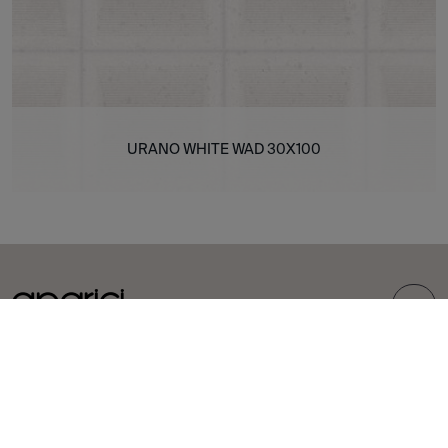
URANO WHITE WAD 30X100
TOP
COLLEZIONI
PIASTRELLE
Carpet
Gres porcellanato