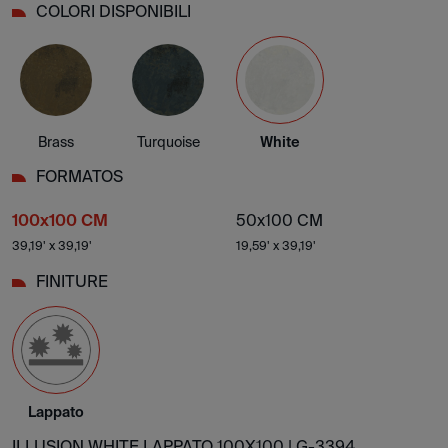
COLORI DISPONIBILI
Brass
Turquoise
White
FORMATOS
100x100 CM
50x100 CM
39,19' x 39,19'
19,59' x 39,19'
FINITURE
Lappato
ILLUSION WHITE LAPPATO 100X100 |
G-3394