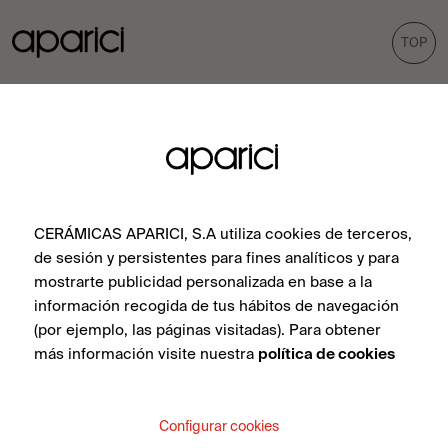
TOP
COLLEZIONI
PIASTRELLE
Carpet
Gres porcellanato
Bohemian
Rivestimenti
Corten
Esterni
CERÁMICAS APARICI, S.A utiliza cookies de terceros,
de sesión y persistentes para fines analíticos y para
Evoke
Aspetto cemento
mostrarte publicidad personalizada en base a la
Aspetto terrazzo
información recogida de tus hábitos de navegación
(por ejemplo, las páginas visitadas). Para obtener
Esagonali
más información visite nuestra
política de cookies
INSPIRAZIONE
PROFESSIONISTI
Configurar cookies
Progetti
Distributori