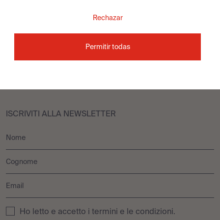
Ambienti
Prescrittori
Rechazar
DOWNLOAD
NOI
Permitir todas
Cataloghi
Azienda
Volantini
Contattaci
ISCRIVITI ALLA NEWSLETTER
Ho letto e accetto i
termini e le condizioni
.