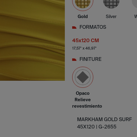
Gold
Silver
W
FORMATOS
45x120 CM
17,57' x 46,97'
FINITURE
Opaco
Relieve
revestimiento
MARKHAM GOLD SURF
45X120 |
G-2655