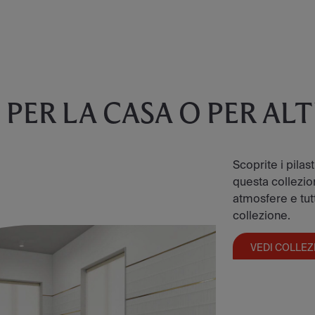
E
PER LA CASA O PER AL
Scoprite i pilas
questa collezion
atmosfere e tutt
collezione.
VEDI COLLEZ