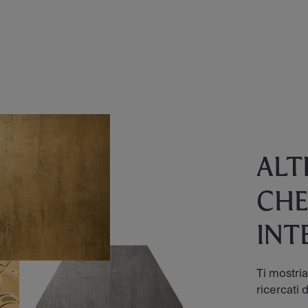
ALT
CHE
INT
Ti mostri
ricercati d