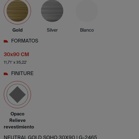
Gold
Silver
Blanco
FORMATOS
30x90 CM
11,71' x 35,22'
FINITURE
Opaco
Relieve
revestimiento
NEUTRAL GOLD SOHO 30X90 |
G-2465