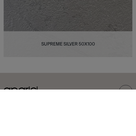
SUPREME SILVER 50X100
TOP
COLLEZIONI
PIASTRELLE
Carpet
Gres porcellanato
Bohemian
Rivestimenti