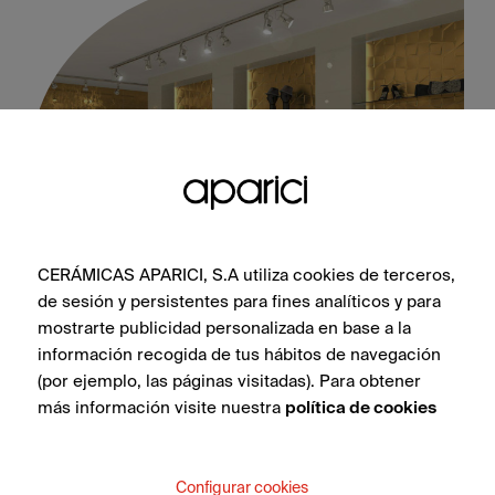
CERÁMICAS APARICI, S.A utiliza cookies de terceros,
de sesión y persistentes para fines analíticos y para
Neutral Gold Soho 30X90
mostrarte publicidad personalizada en base a la
información recogida de tus hábitos de navegación
(por ejemplo, las páginas visitadas). Para obtener
más información visite nuestra
política de cookies
VEDI COLLEZIONE
Configurar cookies