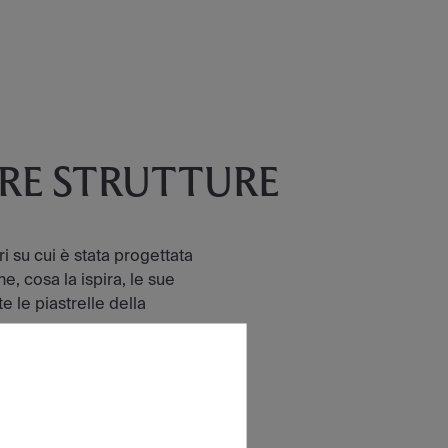
TRE STRUTTURE
tri su cui è stata progettata
e, cosa la ispira, le sue
e le piastrelle della
IONE