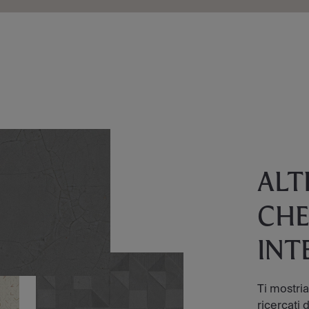
ALT
CHE
INT
Ti mostri
ricercati d