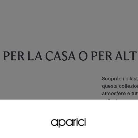
E
PER LA CASA O PER AL
Scoprite i pilas
questa collezion
atmosfere e tutt
collezione.
VEDI COLLEZ