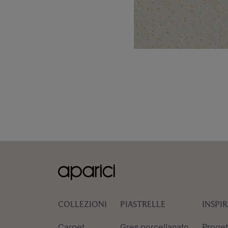
COLLEZIONI
PIASTRELLE
INSPI
Carpet
Gres porcellanato
Proget