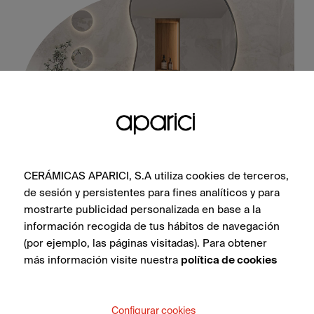
CERÁMICAS APARICI, S.A utiliza cookies de terceros,
de sesión y persistentes para fines analíticos y para
Wonder Ice Plain Natural 50X100
mostrarte publicidad personalizada en base a la
información recogida de tus hábitos de navegación
(por ejemplo, las páginas visitadas). Para obtener
más información visite nuestra
política de cookies
VEDI COLLEZIONE
Configurar cookies