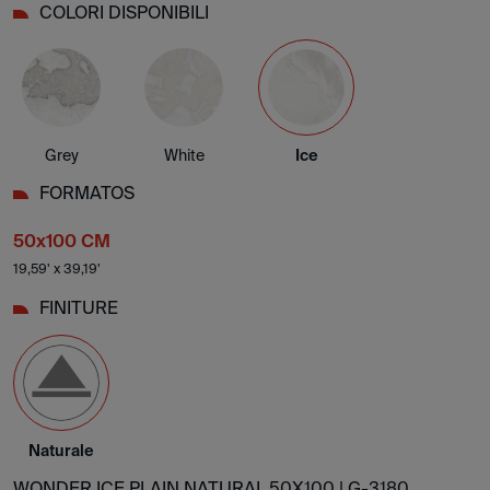
COLORI DISPONIBILI
Grey
White
Ice
FORMATOS
50x100 CM
19,59' x 39,19'
FINITURE
Naturale
WONDER ICE PLAIN NATURAL 50X100 |
G-3180