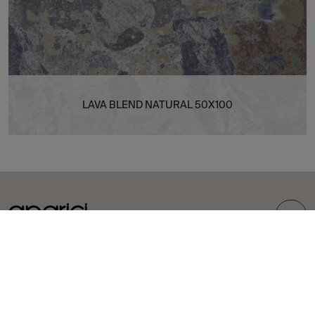
LAVA BLEND NATURAL 50X100
TOP
COLLEZIONI
PIASTRELLE
Carpet
Gres porcellanato