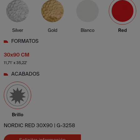
Silver
Gold
Blanco
Red
FORMATOS
30x90 CM
11,71' x 35,22'
ACABADOS
Brillo
NORDIC RED 30X90 |
G-3258
Solicitar información