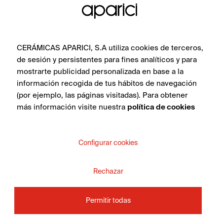
VER COLECCIÓN
CERÁMICAS APARICI, S.A utiliza cookies de terceros,
de sesión y persistentes para fines analíticos y para
mostrarte publicidad personalizada en base a la
información recogida de tus hábitos de navegación
¿QUIERES MÁS
(por ejemplo, las páginas visitadas). Para obtener
más información visite nuestra
política de cookies
INFORMACIÓN SOBRE
EL PRODUCTO?
Configurar cookies
Tanto si eres un profesional del interiorismo, arquitecto,
Rechazar
distribuidor o un particular, ponte en contacto con el
equipo de Cerámicas Aparici y te asesoremos para dar
Permitir todas
solución a tus necesidades. En breve nos podremos en
contacto contigo.