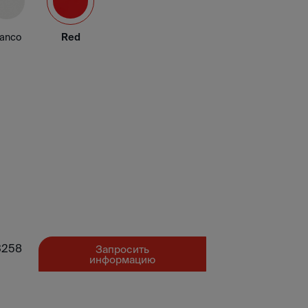
lanco
Red
3258
Запросить
информацию