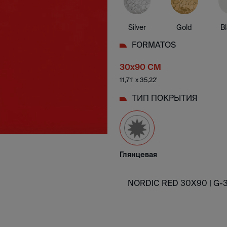
Silver
Gold
B
FORMATOS
30x90 CM
11,71' x 35,22'
ТИП ПОКРЫТИЯ
Глянцевая
NORDIC RED 30X90 |
G-