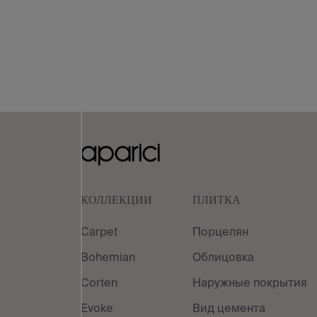
КОЛЛЕКЦИИ
ПЛИТКА
Carpet
Порцелян
Bohemian
Облицовка
Corten
Наружные покрытия
Evoke
Вид цемента