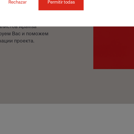
Rechazar
Permitir todas
АНТОМ
?
листов Apavisa
ируем Вас и поможем
зации проекта.