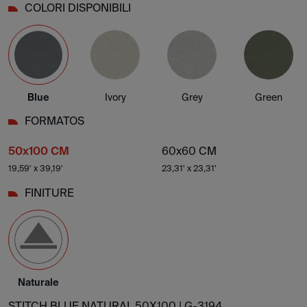
COLORI DISPONIBILI
Blue
Ivory
Grey
Green
FORMATOS
50x100 CM
60x60 CM
19,59' x 39,19'
23,31' x 23,31'
FINITURE
Naturale
STITCH BLUE NATURAL 50X100 |
G-3194