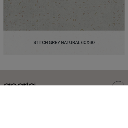
STITCH GREY NATURAL 60X60
TOP
COLLEZIONI
PIASTRELLE
Carpet
Gres porcellanato