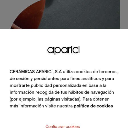
CERÁMICAS APARICI, S.A utiliza cookies de terceros,
de sesión y persistentes para fines analíticos y para
Stitch Blue Natural 60X60
mostrarte publicidad personalizada en base a la
información recogida de tus hábitos de navegación
(por ejemplo, las páginas visitadas). Para obtener
más información visite nuestra
política de cookies
VEDI COLLEZIONE
Configurar cookies