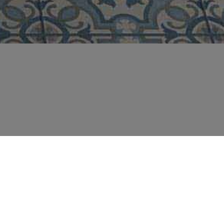
ES
THAT WE SEE
THIS ROOM