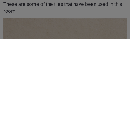
These are some of the tiles that have been used in this
room.
ISEN BEIGE NATURAL 50X100