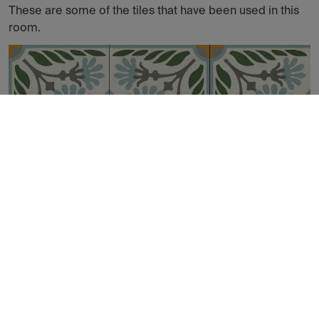
These are some of the tiles that have been used in this
room.
ALTEA OLIVO NATURAL 60X60