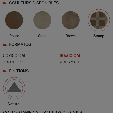
COULEURS DISPONIBLES
Rosso
Sand
Brown
Stamp
FORMATOS
50x100 CM
60x60 CM
19,59' x 39,19'
23,31' x 23,31'
FINITIONS
Naturel
COTTO STAMP NATURAL 60X60 |
G-3158