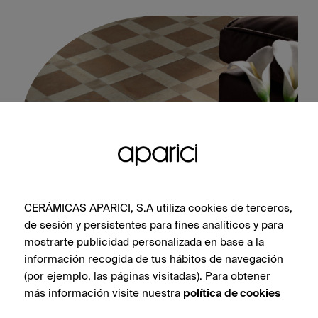
CERÁMICAS APARICI, S.A utiliza cookies de terceros,
Cotto Stamp Natural 60X60
de sesión y persistentes para fines analíticos y para
mostrarte publicidad personalizada en base a la
información recogida de tus hábitos de navegación
(por ejemplo, las páginas visitadas). Para obtener
más información visite nuestra
política de cookies
VOIR LA COLLECTION