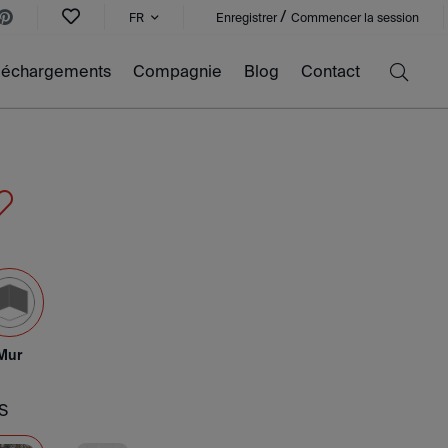
/
FR
Enregistrer
Commencer la session
léchargements
Compagnie
Blog
Contact
Mur
S