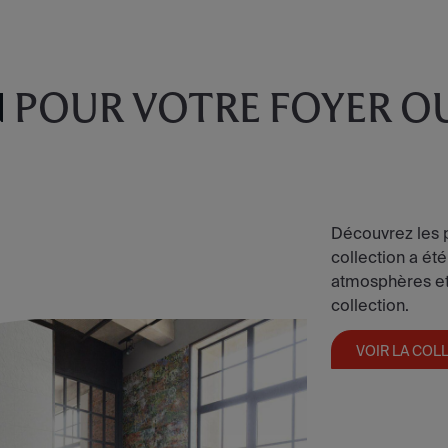
N
POUR VOTRE FOYER O
Découvrez les p
collection a été
atmosphères et 
collection.
VOIR LA COL