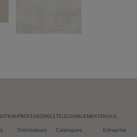
IRATION
PROFESSIONELS
TÉLÉCHARGEMENTS
NOUS
ts
Distributeurs
Catalogues
Entreprise