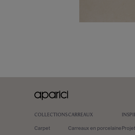
COLLECTIONS
CARREAUX
INSP
Carpet
Carreaux en porcelaine
Proje