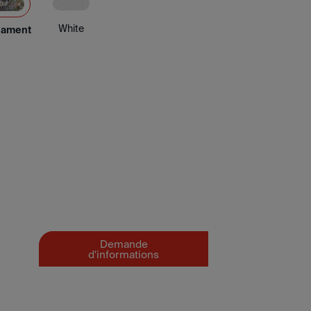
White
nament
Demande
d'informations