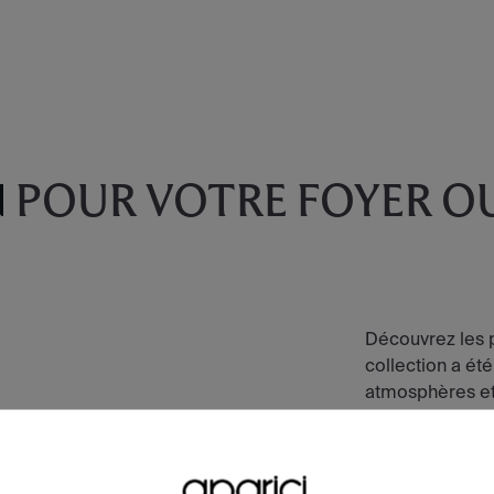
N
POUR VOTRE FOYER O
Découvrez les p
collection a été
atmosphères et 
collection.
VOIR LA COL