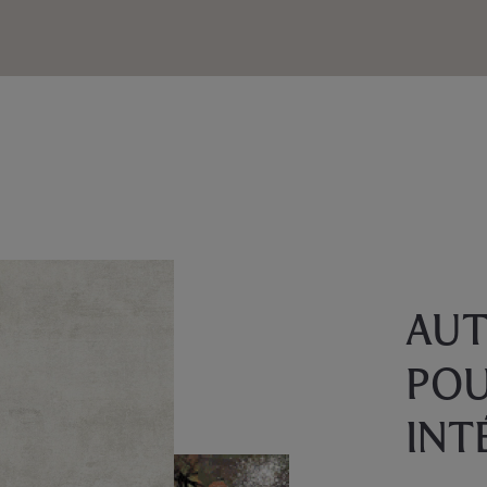
AUT
POU
INT