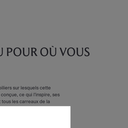
U POUR OÙ VOUS
iliers sur lesquels cette
 conçue, ce qui l'inspire, ses
tous les carreaux de la
LECTION