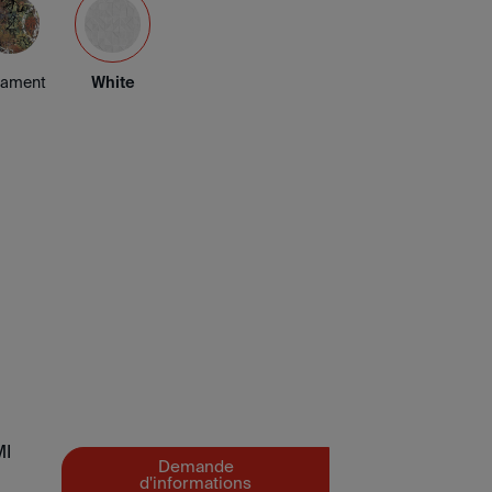
nament
White
MI
Demande
d'informations