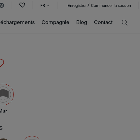
/
FR
Enregistrer
Commencer la session
léchargements
Compagnie
Blog
Contact
Mur
S