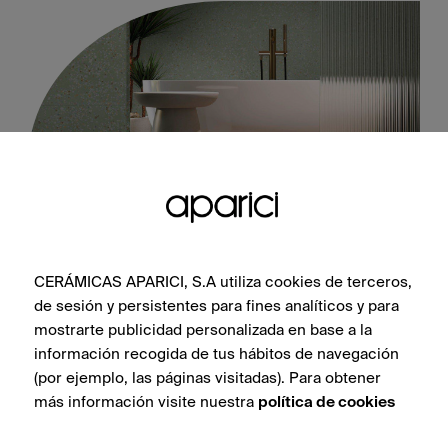
CERÁMICAS APARICI, S.A utiliza cookies de terceros,
Trendy Green Natural 60X60
de sesión y persistentes para fines analíticos y para
mostrarte publicidad personalizada en base a la
información recogida de tus hábitos de navegación
(por ejemplo, las páginas visitadas). Para obtener
más información visite nuestra
política de cookies
VOIR LA COLLECTION