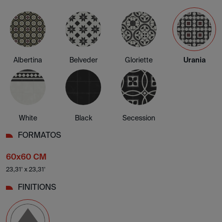
Albertina
Belveder
Gloriette
Urania
White
Black
Secession
FORMATOS
60x60 CM
23,31' x 23,31'
FINITIONS