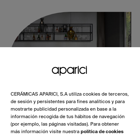
CERÁMICAS APARICI, S.A utiliza cookies de terceros,
de sesión y persistentes para fines analíticos y para
Vienna Urania Natural 60X60
mostrarte publicidad personalizada en base a la
información recogida de tus hábitos de navegación
(por ejemplo, las páginas visitadas). Para obtener
más información visite nuestra
política de cookies
VOIR LA COLLECTION