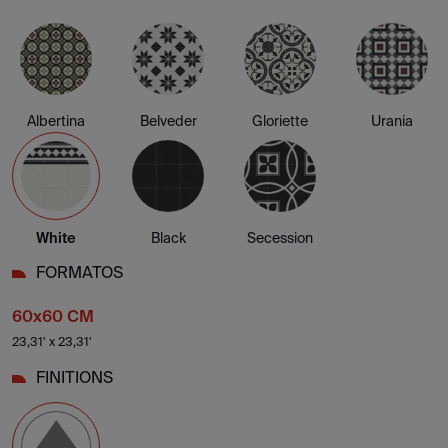
Albertina
Belveder
Gloriette
Urania
White
Black
Secession
FORMATOS
60x60 CM
23,31' x 23,31'
FINITIONS