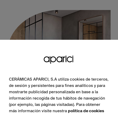
CERÁMICAS APARICI, S.A utiliza cookies de terceros,
de sesión y persistentes para fines analíticos y para
Vienna Gloriette Natural 60X60
mostrarte publicidad personalizada en base a la
información recogida de tus hábitos de navegación
(por ejemplo, las páginas visitadas). Para obtener
más información visite nuestra
política de cookies
VOIR LA COLLECTION