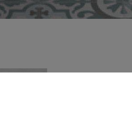
PIA
VED
QUE