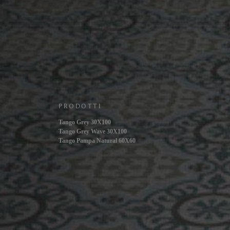
PRODOTTI
Tango Grey 30X100
Tango Grey Wave 30X100
Tango Pampa Natural 60X60