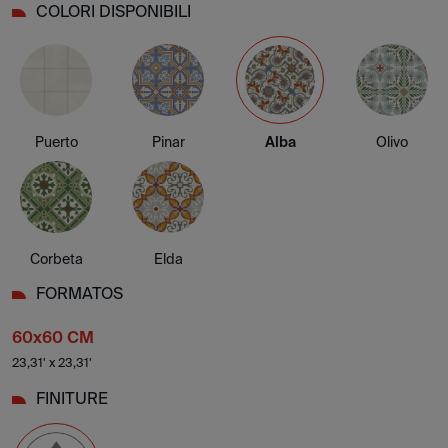
COLORI DISPONIBILI
Puerto
Pinar
Alba
Olivo
Corbeta
Elda
FORMATOS
60x60 CM
23,31' x 23,31'
FINITURE