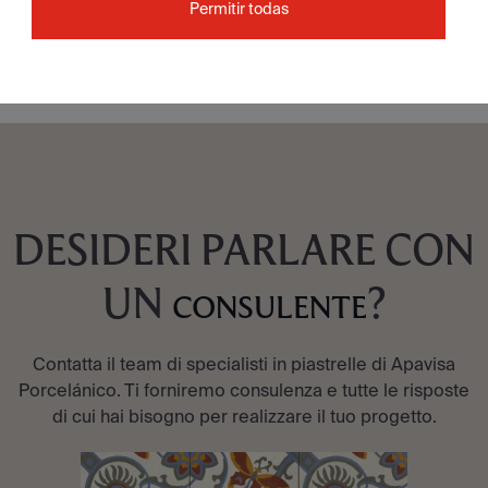
Permitir todas
VEDI COLLEZIONE
DESIDERI PARLARE CON
UN
?
CONSULENTE
Contatta il team di specialisti in piastrelle di Apavisa
Porcelánico. Ti forniremo consulenza e tutte le risposte
di cui hai bisogno per realizzare il tuo progetto.